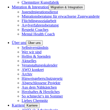
Chemnitzer Kunstfabrik
Migration & Integration
Migration & Integration
Jugendmigrationsdienst
Migrationsberatung für erwachsene Zugewanderte
Flüchtlingssozialarbeit
Asylverfahrensberatung
Respekt Coaches
Mental Health Coach
Über uns
Über uns
Selbstverständnis
Wer wir sind
Helfen & Spenden
Aktuelles
Veranstaltungskalender
AWO konkret
Archiv
Hinweisgeberschutzgesetz
Abgeschlossene Projekte
Aus dem Nähkästchen
Herzhaftes & Herzliches
So schmeckt‘s im Sommer
Liebes Chemnitz
Karriere
Karriere