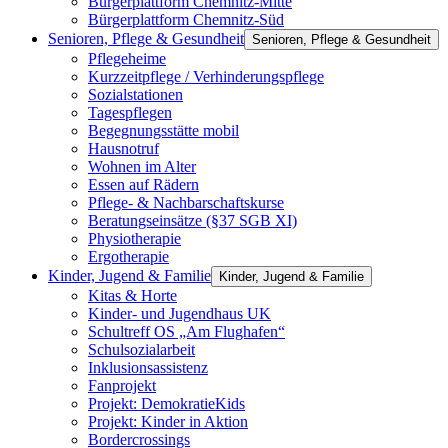
Bürgerplattform Chemnitz-Mitte
Bürgerplattform Chemnitz-Süd
Senioren, Pflege & Gesundheit
Senioren, Pflege & Gesundheit
Pflegeheime
Kurzzeitpflege / Verhinderungspflege
Sozialstationen
Tagespflegen
Begegnungsstätte mobil
Hausnotruf
Wohnen im Alter
Essen auf Rädern
Pflege- & Nachbarschaftskurse
Beratungseinsätze (§37 SGB XI)
Physiotherapie
Ergotherapie
Kinder, Jugend & Familie
Kinder, Jugend & Familie
Kitas & Horte
Kinder- und Jugendhaus UK
Schultreff OS „Am Flughafen“
Schulsozialarbeit
Inklusionsassistenz
Fanprojekt
Projekt: DemokratieKids
Projekt: Kinder in Aktion
Bordercrossings