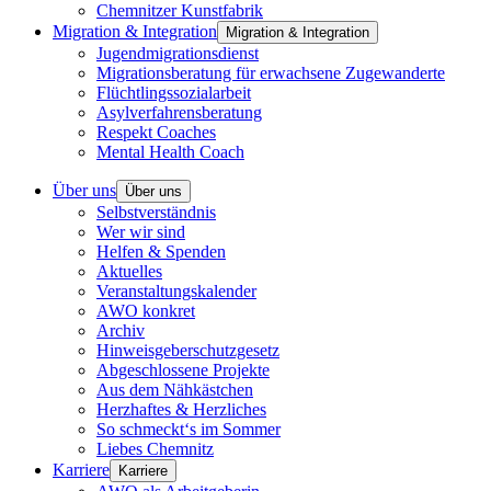
Chemnitzer Kunstfabrik
Migration & Integration
Migration & Integration
Jugendmigrationsdienst
Migrationsberatung für erwachsene Zugewanderte
Flüchtlingssozialarbeit
Asylverfahrensberatung
Respekt Coaches
Mental Health Coach
Über uns
Über uns
Selbstverständnis
Wer wir sind
Helfen & Spenden
Aktuelles
Veranstaltungskalender
AWO konkret
Archiv
Hinweisgeberschutzgesetz
Abgeschlossene Projekte
Aus dem Nähkästchen
Herzhaftes & Herzliches
So schmeckt‘s im Sommer
Liebes Chemnitz
Karriere
Karriere