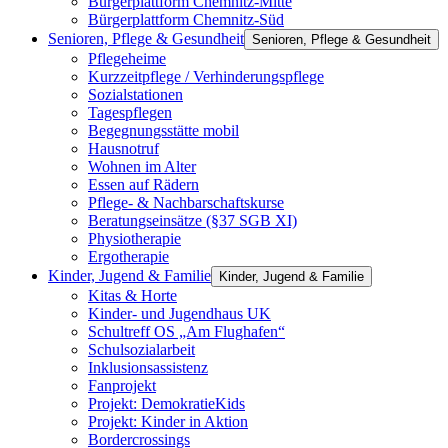
Bürgerplattform Chemnitz-Mitte
Bürgerplattform Chemnitz-Süd
Senioren, Pflege & Gesundheit
Senioren, Pflege & Gesundheit
Pflegeheime
Kurzzeitpflege / Verhinderungspflege
Sozialstationen
Tagespflegen
Begegnungsstätte mobil
Hausnotruf
Wohnen im Alter
Essen auf Rädern
Pflege- & Nachbarschaftskurse
Beratungseinsätze (§37 SGB XI)
Physiotherapie
Ergotherapie
Kinder, Jugend & Familie
Kinder, Jugend & Familie
Kitas & Horte
Kinder- und Jugendhaus UK
Schultreff OS „Am Flughafen“
Schulsozialarbeit
Inklusionsassistenz
Fanprojekt
Projekt: DemokratieKids
Projekt: Kinder in Aktion
Bordercrossings