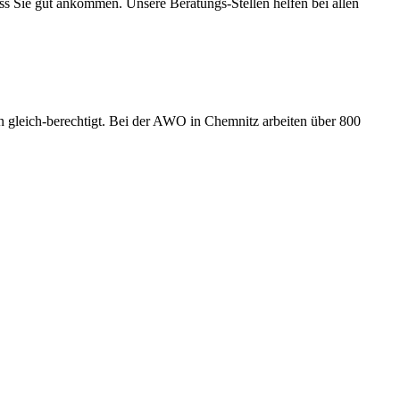
s Sie gut ankommen. Unsere Beratungs-Stellen helfen bei allen
 gleich-berechtigt. Bei der AWO in Chemnitz arbeiten über 800