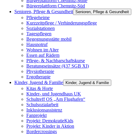
Bürgerplattform Chemnitz-Mitte
Bürgerplattform Chemnitz-Süd
Senioren, Pflege & Gesundheit
Senioren, Pflege & Gesundheit
Pflegeheime
Kurzzeitpflege / Verhinderungspflege
Sozialstationen
Tagespflegen
Begegnungsstätte mobil
Hausnotruf
Wohnen im Alter
Essen auf Rädern
Pflege- & Nachbarschaftskurse
Beratungseinsätze (§37 SGB XI)
Physiotherapie
Ergotherapie
Kinder, Jugend & Familie
Kinder, Jugend & Familie
Kitas & Horte
Kinder- und Jugendhaus UK
Schultreff OS „Am Flughafen“
Schulsozialarbeit
Inklusionsassistenz
Fanprojekt
Projekt: DemokratieKids
Projekt: Kinder in Aktion
Bordercrossings