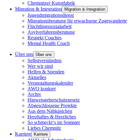
Chemnitzer Kunstfabrik
Migration & Integration
Migration & Integration
Jugendmigrationsdienst
Migrationsberatung für erwachsene Zugewanderte
Flüchtlingssozialarbeit
Asylverfahrensberatung
Respekt Coaches
Mental Health Coach
Über uns
Über uns
Selbstverständnis
Wer wir sind
Helfen & Spenden
Aktuelles
Veranstaltungskalender
AWO konkret
Archiv
Hinweisgeberschutzgesetz
Abgeschlossene Projekte
Aus dem Nähkästchen
Herzhaftes & Herzliches
So schmeckt‘s im Sommer
Liebes Chemnitz
Karriere
Karriere