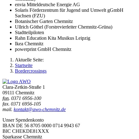
envia Mitteldeutsche Energie AG
Solaris Förderzentrum für Jugend und Umwelt gGmbH
Sachsen (FZU)
Botanischer Garten Chemnitz
Ullrich Göthel (Forstrevierleiter Chemnitz-Grüna)
Stadtteilpiloten
Rahn Education Kita Musikus Leipzig
Ikea Chemnitz
powerprint GmbH Chemnitz
Aktuelle Seite:
Startseite
Bordercrossings
Clara-Zetkin-Straße 1
09111 Chemnitz
fon.
0371 6956-100
fax. 0371 6956-105
mail.
kontakt@awo-chemnitz.de
Unser Spendenkonto
IBAN DE 56 8705 0000 0714 9943 67
BIC CHEKDE81XXX
Sparkasse Chemnitz