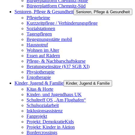
Bürgerplattform Chemnitz-Mitte
Bürgerplattform Chemnitz-Süd
Senioren, Pflege & Gesundheit
Senioren, Pflege & Gesundheit
Pflegeheime
Kurzzeitpflege / Verhinderungspflege
Sozialstationen
Tagespflegen
Begegnungsstätte mobil
Hausnotruf
Wohnen im Alter
Essen auf Rädern
Pflege- & Nachbarschaftskurse
Beratungseinsätze (§37 SGB XI)
Physiotherapie
Ergotherapie
Kinder, Jugend & Familie
Kinder, Jugend & Familie
Kitas & Horte
Kinder- und Jugendhaus UK
Schultreff OS „Am Flughafen“
Schulsozialarbeit
Inklusionsassistenz
Fanprojekt
Projekt: DemokratieKids
Projekt: Kinder in Aktion
Bordercrossings