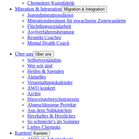
Chemnitzer Kunstfabrik
Migration & Integration
Migration & Integration
Jugendmigrationsdienst
Migrationsberatung für erwachsene Zugewanderte
Flüchtlingssozialarbeit
Asylverfahrensberatung
Respekt Coaches
Mental Health Coach
Über uns
Über uns
Selbstverständnis
Wer wir sind
Helfen & Spenden
Aktuelles
Veranstaltungskalender
AWO konkret
Archiv
Hinweisgeberschutzgesetz
Abgeschlossene Projekte
Aus dem Nähkästchen
Herzhaftes & Herzliches
So schmeckt‘s im Sommer
Liebes Chemnitz
Karriere
Karriere