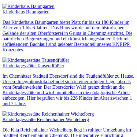
Kinderhaus Baumgarten
Das Kinderhaus Baumgarten bietet Platz für bis zu 180 Kinder im
Alter von 1 bis 6 Jahren. Das Haus wurde auf dem historischen
Gelände der alten Oberförsterei in Grüna in Chemnitz errichtet. Die
natürlichen Begrenzungen und ein künstlich angestauter Teich mit
abfließendem Bachlauf sind gelebter Bestandteil unseres KNEIPP-
Konzeptes.
Kindertagesstätte Tausendfüßler
Im Chemnitzer Stadtteil Ebersdorf sind die Taußendfüßler zu Hause.
Unsere Integrationskita befindet sich in einer ruhigen Lage, abseits
vom Straßenverkehr. Der Ebersdorfer Wald grenzt direkt an die
Kindertagesstätte und wird unmittelbar in die pädagogische Arbeit
einbezogen. Hier begrüßen wir bis 226 Kinder im Alter zwischen 1
und 7 Jahre.
Kindertagesstätte Reichenhainer Wichtelberg
Die Kita Reichenhainer Wichtelberg liegt in ruhiger Umgebung im
Stadtteil Reichenhain in Chemnitz. Die integrative Einrichtung