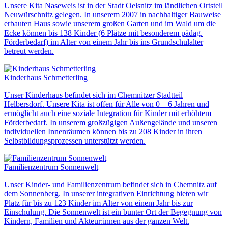
Unsere Kita Naseweis ist in der Stadt Oelsnitz im ländlichen Ortsteil
Neuwürschnitz gelegen. In unserem 2007 in nachhaltiger Bauweise
erbauten Haus sowie unserem großen Garten und im Wald um die
Ecke können bis 138 Kinder (6 Plätze mit besonderem pädag.
Förderbedarf) im Alter von einem Jahr bis ins Grundschulalter
betreut werden.
Kinderhaus Schmetterling
Unser Kinderhaus befindet sich im Chemnitzer Stadtteil
Helbersdorf. Unsere Kita ist offen für Alle von 0 – 6 Jahren und
ermöglicht auch eine soziale Integration für Kinder mit erhöhtem
Förderbedarf. In unserem großzügigen Außengelände und unseren
individuellen Innenräumen können bis zu 208 Kinder in ihren
Selbstbildungsprozessen unterstützt werden.
Familienzentrum Sonnenwelt
Unser Kinder- und Familienzentrum befindet sich in Chemnitz auf
dem Sonnenberg. In unserer integrativen Einrichtung bieten wir
Platz für bis zu 123 Kinder im Alter von einem Jahr bis zur
Einschulung. Die Sonnenwelt ist ein bunter Ort der Begegnung von
Kindern, Familien und Akteur:innen aus der ganzen Welt.