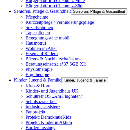
Bürgerplattform Chemnitz-Mitte
Bürgerplattform Chemnitz-Süd
Senioren, Pflege & Gesundheit
Senioren, Pflege & Gesundheit
Pflegeheime
Kurzzeitpflege / Verhinderungspflege
Sozialstationen
Tagespflegen
Begegnungsstätte mobil
Hausnotruf
Wohnen im Alter
Essen auf Rädern
Pflege- & Nachbarschaftskurse
Beratungseinsätze (§37 SGB XI)
Physiotherapie
Ergotherapie
Kinder, Jugend & Familie
Kinder, Jugend & Familie
Kitas & Horte
Kinder- und Jugendhaus UK
Schultreff OS „Am Flughafen“
Schulsozialarbeit
Inklusionsassistenz
Fanprojekt
Projekt: DemokratieKids
Projekt: Kinder in Aktion
Bordercrossings