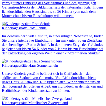
verfolgt unter Einbezug des Sozialraumes und des großzügigen
Gartengrundstücks den Bildungsansatz der naturnahen Kita. In dem
lichtdurchflutenden Haus sind bis zu 56 Kinder (von nach dem
Mutterschutz bis zur Einschulung) willkommen.
Kindertagesstätte Rote Schule
Im Zentrum der Stadt Oelsnitz, in einer ruhigen Nebenstraße, finden
Sie unsere integrative Einrichtung – im markanten, roten Ziegelbau
der ehemaligen „Roten Schule“. In der unteren Etage des Gebäudes
begleiten wir bis zu 54 Kinder von 2 Jahren bis zur Einschulung bei
der Entdeckung der eigenen Welt in einer kindzentrierten Struktur.
Kindertagesstätte Haus Sonnenschein
Unsere Kindertagesstätte befindet sich in Klaffenbach – dem
südlichsten Stadtteil von Chemnitz. Von Licht durchflutet bietet
unser Haus 54 Kita- und 18 Krippenplätze. Wir orientieren uns an
dem Konzept der offenen Arbeit, um individuell an den stärken und
Bedürfnissen der Kinder ansetzen zu können.
Kindertagesstätte Mittelbacher Zwergenland