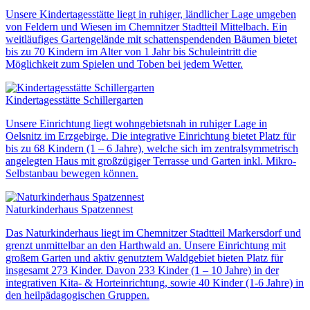
Unsere Kindertagesstätte liegt in ruhiger, ländlicher Lage umgeben
von Feldern und Wiesen im Chemnitzer Stadtteil Mittelbach. Ein
weitläufiges Gartengelände mit schattenspendenden Bäumen bietet
bis zu 70 Kindern im Alter von 1 Jahr bis Schuleintritt die
Möglichkeit zum Spielen und Toben bei jedem Wetter.
Kindertagesstätte Schillergarten
Unsere Einrichtung liegt wohngebietsnah in ruhiger Lage in
Oelsnitz im Erzgebirge. Die integrative Einrichtung bietet Platz für
bis zu 68 Kindern (1 – 6 Jahre), welche sich im zentralsymmetrisch
angelegten Haus mit großzügiger Terrasse und Garten inkl. Mikro-
Selbstanbau bewegen können.
Naturkinderhaus Spatzennest
Das Naturkinderhaus liegt im Chemnitzer Stadtteil Markersdorf und
grenzt unmittelbar an den Harthwald an. Unsere Einrichtung mit
großem Garten und aktiv genutztem Waldgebiet bieten Platz für
insgesamt 273 Kinder. Davon 233 Kinder (1 – 10 Jahre) in der
integrativen Kita- & Horteinrichtung, sowie 40 Kinder (1-6 Jahre) in
den heilpädagogischen Gruppen.