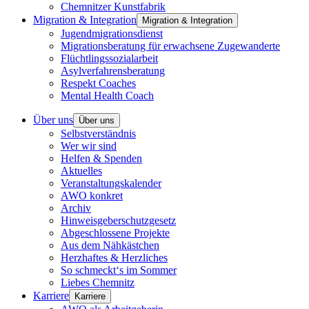
Chemnitzer Kunstfabrik
Migration & Integration
Migration & Integration
Jugendmigrationsdienst
Migrationsberatung für erwachsene Zugewanderte
Flüchtlingssozialarbeit
Asylverfahrensberatung
Respekt Coaches
Mental Health Coach
Über uns
Über uns
Selbstverständnis
Wer wir sind
Helfen & Spenden
Aktuelles
Veranstaltungskalender
AWO konkret
Archiv
Hinweisgeberschutzgesetz
Abgeschlossene Projekte
Aus dem Nähkästchen
Herzhaftes & Herzliches
So schmeckt‘s im Sommer
Liebes Chemnitz
Karriere
Karriere